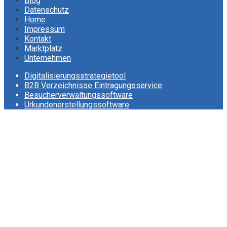
der
Blog
Datenschutz
Beiträge
Home
Impressum
Kontakt
Marktplatz
Unternehmen
Digitalisierungsstrategietool
B2B Verzeichnisse Eintragungsservice
Besucherverwaltungssoftware
Urkundenerstellungssoftware