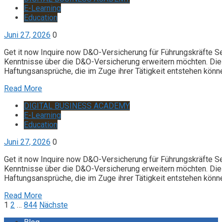
E-Learning
Education
Juni 27, 2026
0
Get it now Inquire now D&O-Versicherung für Führungskräfte S
Kenntnisse über die D&O-Versicherung erweitern möchten. Die 
Haftungsansprüche, die im Zuge ihrer Tätigkeit entstehen könn
Read More
DIGITAL BUSINESS ACADEMY
E-Learning
Education
Juni 27, 2026
0
Get it now Inquire now D&O-Versicherung für Führungskräfte S
Kenntnisse über die D&O-Versicherung erweitern möchten. Die 
Haftungsansprüche, die im Zuge ihrer Tätigkeit entstehen könn
Read More
Seitennummerierung
1
2
…
844
Nächste