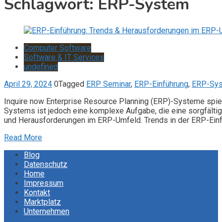
Schlagwort:
ERP-System
Computer Software
Software & IT Services
undefined
April 29, 2024
0
Tagged
ERP Seminar
,
ERP-Einführung
,
ERP-Sy
Inquire now Enterprise Resource Planning (ERP)-Systeme spie
Systems ist jedoch eine komplexe Aufgabe, die eine sorgfältig
und Herausforderungen im ERP-Umfeld. Trends in der ERP-Einf
Read More
Blog
Datenschutz
Home
Impressum
Kontakt
Marktplatz
Unternehmen