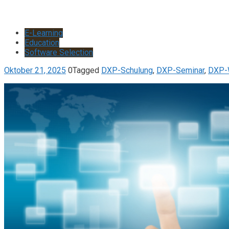
E-Learning
Education
Software Selection
Oktober 21, 2025
0
Tagged
DXP-Schulung
,
DXP-Seminar
,
DXP-W