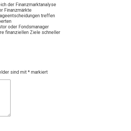
eich der Finanzmarktanalyse
er Finanzmärkte
nlageentscheidungen treffen
perten
vestor oder Fondsmanager
re finanziellen Ziele schneller
elder sind mit
*
markiert