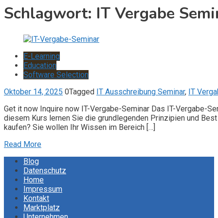
Schlagwort:
IT Vergabe Semi
E-Learning
Education
Software Selection
Oktober 14, 2025
0
Tagged
IT Ausschreibung Seminar
,
IT Verga
Get it now Inquire now IT-Vergabe-Seminar Das IT-Vergabe-Sem
diesem Kurs lernen Sie die grundlegenden Prinzipien und Best 
kaufen? Sie wollen Ihr Wissen im Bereich […]
Read More
Blog
Datenschutz
Home
Impressum
Kontakt
Marktplatz
Unternehmen