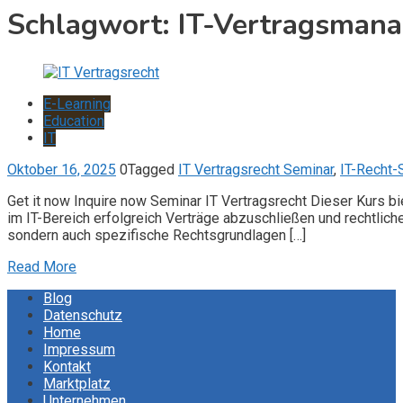
Schlagwort:
IT-Vertragsman
E-Learning
Education
IT
Oktober 16, 2025
0
Tagged
IT Vertragsrecht Seminar
,
IT-Recht-
Get it now Inquire now Seminar IT Vertragsrecht Dieser Kurs bi
im IT-Bereich erfolgreich Verträge abzuschließen und rechtlic
sondern auch spezifische Rechtsgrundlagen […]
Read More
Blog
Datenschutz
Home
Impressum
Kontakt
Marktplatz
Unternehmen