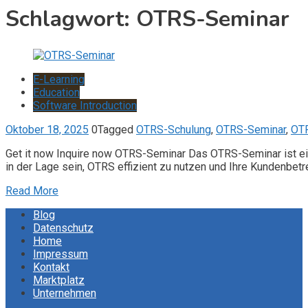
Schlagwort:
OTRS-Seminar
E-Learning
Education
Software Introduction
Oktober 18, 2025
0
Tagged
OTRS-Schulung
,
OTRS-Seminar
,
OTR
Get it now Inquire now OTRS-Seminar Das OTRS-Seminar ist ei
in der Lage sein, OTRS effizient zu nutzen und Ihre Kundenbet
Read More
Blog
Datenschutz
Home
Impressum
Kontakt
Marktplatz
Unternehmen