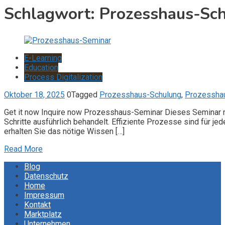
Schlagwort:
Prozesshaus-Sc
E-Learning
Education
Process Digitalization
Oktober 18, 2025
0
Tagged
Prozesshaus-Schulung
,
Prozessha
Get it now Inquire now Prozesshaus-Seminar Dieses Seminar ri
Schritte ausführlich behandelt. Effiziente Prozesse sind für 
erhalten Sie das nötige Wissen […]
Read More
Blog
Datenschutz
Home
Impressum
Kontakt
Marktplatz
Unternehmen