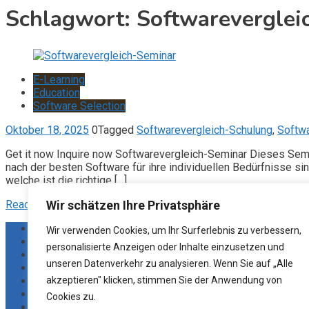
Schlagwort:
Softwareverglei
E-Learning
Education
Software Selection
Oktober 18, 2025
0
Tagged
Softwarevergleich-Schulung
,
Softwa
Get it now Inquire now Softwarevergleich-Seminar Dieses Semin
nach der besten Software für ihre individuellen Bedürfnisse si
welche ist die richtige […]
Read More
Wir schätzen Ihre Privatsphäre
Blog
Wir verwenden Cookies, um Ihr Surferlebnis zu verbessern,
Datenschutz
personalisierte Anzeigen oder Inhalte einzusetzen und
Home
unseren Datenverkehr zu analysieren. Wenn Sie auf „Alle
Impressum
Kontakt
akzeptieren" klicken, stimmen Sie der Anwendung von
Marktplatz
Cookies zu.
Unternehmen