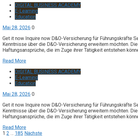
DIGITAL BUSINESS ACADEMY
E-Learning
Education
Mai 28, 2026
0
Get it now Inquire now D&O-Versicherung für Führungskräfte S
Kenntnisse über die D&O-Versicherung erweitern möchten. Die 
Haftungsansprüche, die im Zuge ihrer Tätigkeit entstehen könn
Read More
DIGITAL BUSINESS ACADEMY
E-Learning
Education
Mai 28, 2026
0
Get it now Inquire now D&O-Versicherung für Führungskräfte S
Kenntnisse über die D&O-Versicherung erweitern möchten. Die 
Haftungsansprüche, die im Zuge ihrer Tätigkeit entstehen könn
Read More
Seitennummerierung
1
2
…
185
Nächste